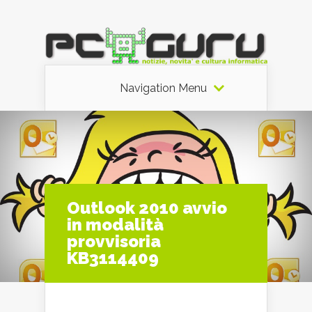
Navigation Menu
Outlook 2010 avvio
in modalità
provvisoria
KB3114409