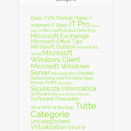
Basic TIPS
Firewall
Hyper-V
IT Pro
Internet
IT Basic
Linux
Microsoft Active Directory
Mac Os
Microsoft Exchange
Microsoft Office Tips
Microsoft Outlook
Microsoft Sql
Microsoft
Server
Windows Client
Microsoft Windows
Server
Mobile
Microsoft Word
Networking
Portable Apps
O365
PUPS
Printer
Raspberry
Sicurezza Informatica
Software
Software Accesso Remoto
Software Freeware
Tutte
Strumenti di Backup
Categorie
Uncategorized
Virtualization
Virus e