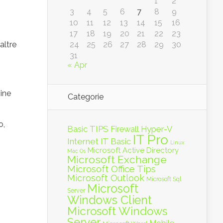
1
2
3
4
5
6
7
8
9
10
11
12
13
14
15
16
17
18
19
20
21
22
23
altre
24
25
26
27
28
29
30
31
« Apr
hine
Categorie
o,
Basic TIPS
Firewall
Hyper-V
IT Pro
Internet
IT Basic
Linux
Microsoft Active Directory
Mac Os
Microsoft Exchange
Microsoft Office Tips
Microsoft Outlook
Microsoft Sql
Microsoft
Server
Windows Client
Microsoft Windows
Server