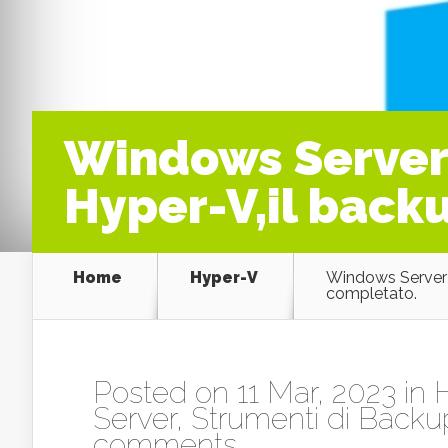
Windows Server 
Hyper-V,il back
Home
Hyper-V
Windows Server 
completato.
Posted on 11 Mar, 2023 in
Server
,
Strumenti di Backu
comments