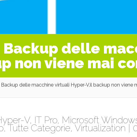
Backup delle macc
up non viene mai c
Backup delle macchine virtuali Hyper-V,il backup non viene 
Hyper-V
,
IT Pro
,
Microsoft Window
p
,
Tutte Categorie
,
Virtualization
|